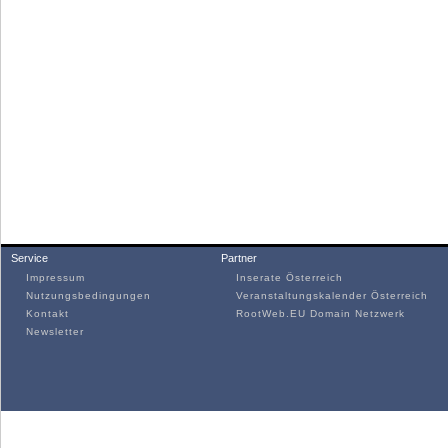
Service
Partner
Impressum
Inserate Österreich
Nutzungsbedingungen
Veranstaltungskalender Österreich
Kontakt
RootWeb.EU Domain Netzwerk
Newsletter