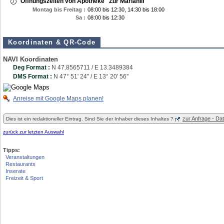
Öffnungszeiten von Apotheke "Zur Mariahilf"
Montag bis Freitag :
08:00 bis 12:30, 14:30 bis 18:00
Sa :
08:00 bis 12:30
Koordinaten & QR-Code
NAVI Koordinaten
Deg Format :
N
47.8565711
/ E
13.3489384
DMS Format :
N 47° 51' 24'' / E 13° 20' 56''
Anreise mit Google Maps planen!
zur Anfrage - D
Dies ist ein redaktioneller Eintrag. Sind Sie der Inhaber dieses Inhaltes ?
zurück zur letzten Auswahl
Tipps:
Veranstaltungen
Restaurants
Inserate
Freizeit & Sport