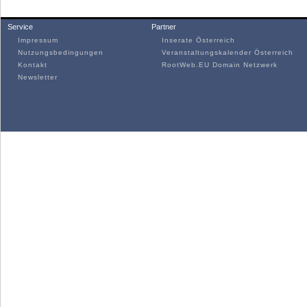
Service
Partner
Impressum
Inserate Österreich
Nutzungsbedingungen
Veranstaltungskalender Österreich
Kontakt
RootWeb.EU Domain Netzwerk
Newsletter