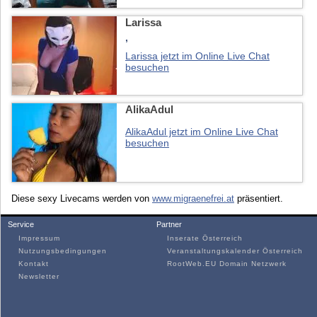
Larissa
,
Larissa jetzt im Online Live Chat
besuchen
AlikaAdul
AlikaAdul jetzt im Online Live Chat
besuchen
Diese sexy Livecams werden von
www.migraenefrei.at
präsentiert.
Service
Partner
Impressum
Inserate Österreich
Nutzungsbedingungen
Veranstaltungskalender Österreich
Kontakt
RootWeb.EU Domain Netzwerk
Newsletter