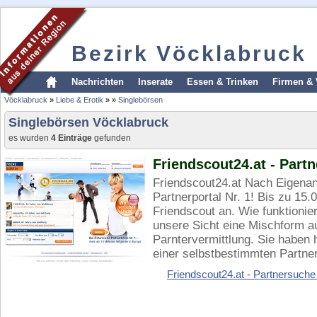
Bezirk Vöcklabruck
Nachrichten
Inserate
Essen & Trinken
Firmen & 
Vöcklabruck
»
Liebe & Erotik
»
»
Singlebörsen
Singlebörsen Vöcklabruck
es wurden
4 Einträge
gefunden
Friendscout24.at - Part
Friendscout24.at Nach Eigenan
Partnerportal Nr. 1! Bis zu 15.
Friendscout an. Wie funktionie
unsere Sicht eine Mischform au
Parntervermittlung. Sie haben 
einer selbstbestimmten Partner
Friendscout24.at - Partnersuche