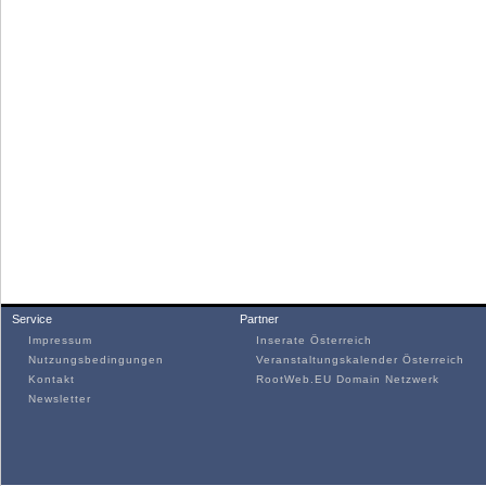
Service
Partner
Impressum
Inserate Österreich
Nutzungsbedingungen
Veranstaltungskalender Österreich
Kontakt
RootWeb.EU Domain Netzwerk
Newsletter