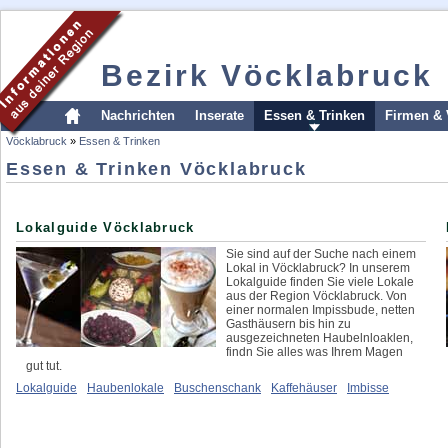
Bezirk Vöcklabruck
Nachrichten
Inserate
Essen & Trinken
Firmen & 
Vöcklabruck
»
Essen & Trinken
Essen & Trinken Vöcklabruck
Lokalguide Vöcklabruck
Sie sind auf der Suche nach einem
Lokal in Vöcklabruck? In unserem
Lokalguide finden Sie viele Lokale
aus der Region Vöcklabruck. Von
einer normalen Impissbude, netten
Gasthäusern bis hin zu
ausgezeichneten Haubelnloaklen,
findn Sie alles was Ihrem Magen
gut tut.
Lokalguide
Haubenlokale
Buschenschank
Kaffehäuser
Imbisse