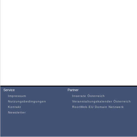
Service
Partner
Impressum
Inserate Österreich
Nutzungsbedingungen
Veranstaltungskalender Österreich
Kontakt
RootWeb.EU Domain Netzwerk
Newsletter