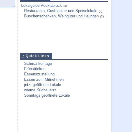
Lokalguide Vöcklabruck
(4)
Restaurants, Gasthäuser und Speiselokale
(2)
Buschenschenken, Weingüter und Heurigen
(2)
Quick Links
Schmankerltage
Frühstücken
Essenszustellung
Essen zum Mitnehmen
jetzt geöffnete Lokale
warme Küche jetzt
Sonntags geöffnete Lokale