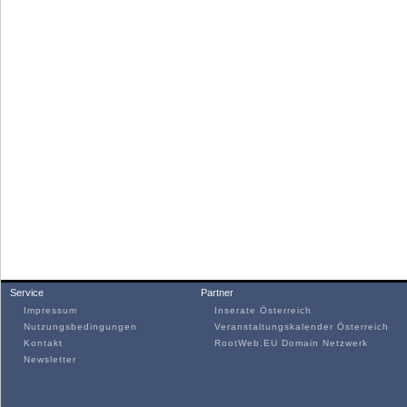
Service
Partner
Impressum
Inserate Österreich
Nutzungsbedingungen
Veranstaltungskalender Österreich
Kontakt
RootWeb.EU Domain Netzwerk
Newsletter