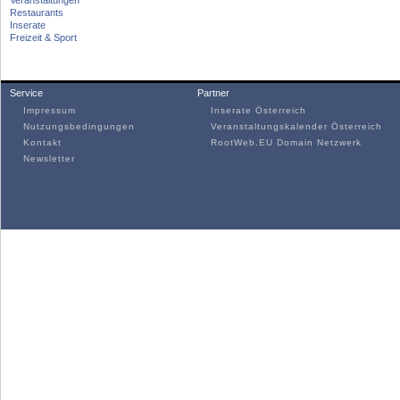
Veranstaltungen
Restaurants
Inserate
Freizeit & Sport
Service
Partner
Impressum
Inserate Österreich
Nutzungsbedingungen
Veranstaltungskalender Österreich
Kontakt
RootWeb.EU Domain Netzwerk
Newsletter