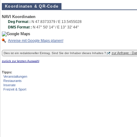
Koordinaten & QR-Code
NAVI Koordinaten
Deg Format :
N
47.8373379
/ E
13.5455028
DMS Format :
N 47° 50' 14'' / E 13° 32' 44''
Anreise mit Google Maps planen!
zur Anfrage - D
Dies ist ein redaktioneller Eintrag. Sind Sie der Inhaber dieses Inhaltes ?
zurück zur letzten Auswahl
Tipps:
Veranstaltungen
Restaurants
Inserate
Freizeit & Sport