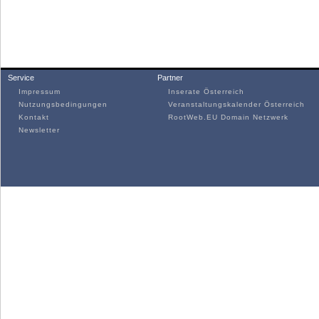
Service
Partner
Impressum
Inserate Österreich
Nutzungsbedingungen
Veranstaltungskalender Österreich
Kontakt
RootWeb.EU Domain Netzwerk
Newsletter