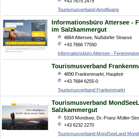
+43 7675 2479
Tourismusverband Ampflwang
Informationsbüro Attersee - F
im Salzkammergut
4864
Attersee
,
Nußdorfer Strasse
+43 7666 77550
Informationsbüro Attersee - Ferienregi
Tourismusverband Frankenm
4890
Frankenmarkt
,
Hauptstr
+43 7684 6255-0
Tourismusverband Frankenmarkt
Tourismusverband MondSeeLa
Salzkammergut
5310
Mondsee
,
Dr.-Franz-Müller-Str
+43 6232 2270
Tourismusverband MondSeeLand Mondse