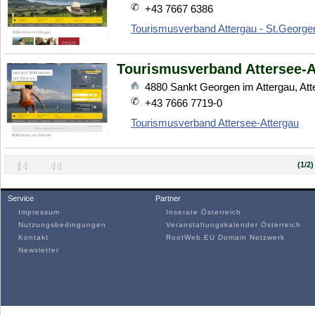
+43 7667 6386
Tourismusverband Attergau - St.Georgen
Tourismusverband Attersee-A
4880
Sankt Georgen im Attergau
,
Att
+43 7666 7719-0
Tourismusverband Attersee-Attergau
(1/2)
Service
Partner
Impressum
Inserate Österreich
Nutzungsbedingungen
Veranstaltungskalender Österreich
Kontakt
RootWeb.EU Domain Netzwerk
Newsletter